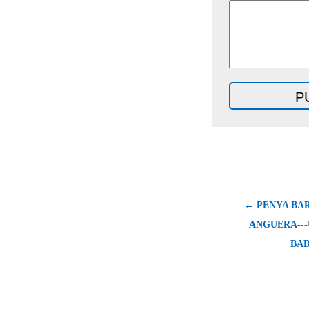
← PENYA BA
ANGUERA---
BA