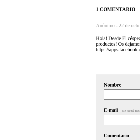
1 COMENTARIO
Anónimo -
22 de octu
Hola! Desde El céspe
productos! Os dejamos e
https://apps.faceboo
Nombre
E-mail
No será mo
Comentario