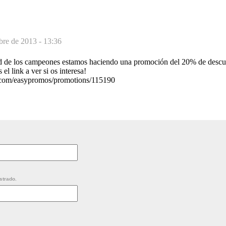
bre de 2013 - 13:36
d de los campeones estamos haciendo una promoción del 20% de descue
l link a ver si os interesa!
k.com/easypromos/promotions/115190
strado.