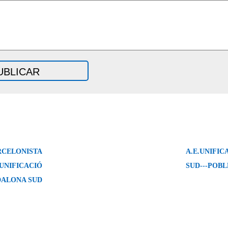
RCELONISTA
A.E.UNIFI
UNIFICACIÓ
SUD---POBL
DALONA SUD