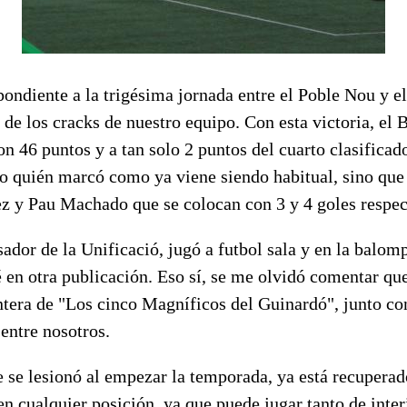
pondiente a la trigésima jornada entre el Poble Nou y 
 de los cracks de nuestro equipo. Con esta victoria, el
n 46 puntos y a tan solo 2 puntos del cuarto clasificad
o quién marcó como ya viene siendo habitual, sino que l
z y Pau Machado que se colocan con 3 y 4 goles respe
sador de la Unificació, jugó a futbol sala y en la balo
en otra publicación. Eso sí, se me olvidó comentar qu
antera de "Los cinco Magníficos del Guinardó", junto c
entre nosotros.
 se lesionó al empezar la temporada, ya está recuperad
n cualquier posición, ya que puede jugar tanto de inte