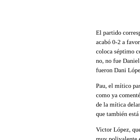
El partido corres
acabó 0-2 a favor
coloca séptimo co
no, no fue Daniel
fueron Dani Lópe
Pau, el mítico pa
como ya comenté 
de la mítica del
que también está 
Victor López, que
muy polivalente e