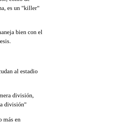
a, es un "killer"
aneja bien con el
esis.
cudan al estadio
mera división,
a división"
ño más en