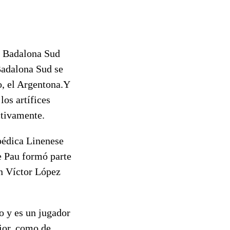
el Badalona Sud
 Badalona Sud se
o, el Argentona.Y
os artífices
ctivamente.
mpédica Linenese
e Pau formó parte
on Víctor López
o y es un jugador
rior, como de