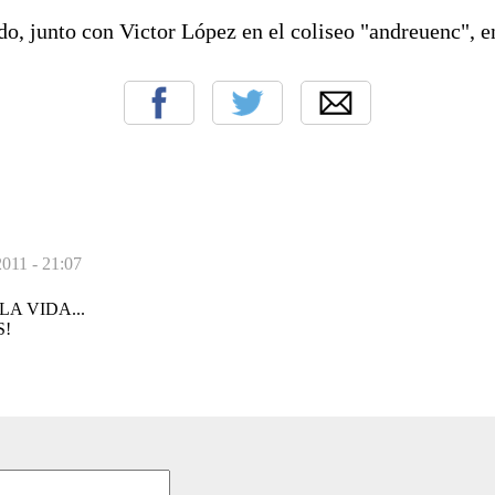
, junto con Victor López en el coliseo "andreuenc", en
011 - 21:07
LA VIDA...
S!