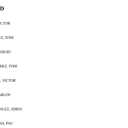
UD
ICTOR
Z, TONI
ERGIO
EZ, TONI
, VICTOR
ARLOS
LEZ, ADRIA
A, PAU