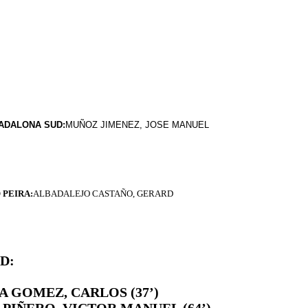
ADALONA SUD
:
MUÑOZ JIMENEZ, JOSE MANUEL
RA:
ALBADALEJO CASTAÑO, GERARD
D:
A GOMEZ, CARLOS (37’)
 PIÑERO, VICTOR MANUEL (64’)