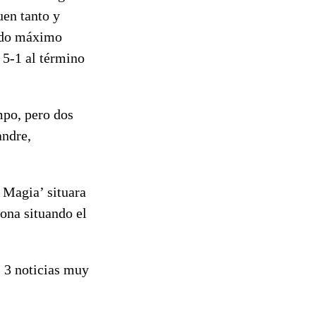
uen tanto y
undo máximo
 5-1 al término
mpo, pero dos
andre,
 Magia’ situara
lona situando el
 3 noticias muy