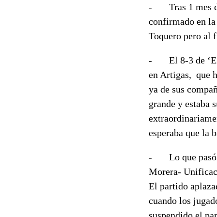
- Tras 1 mes de 
confirmado en la 
Toquero pero al f
- El 8-3 de ‘El 
en Artigas, que h
ya de sus compañe
grande y estaba 
extraordinariamen
esperaba que la b
- Lo que pasó el
Morera- Unificac
El partido aplaza
cuando los jugado
suspendido el pa