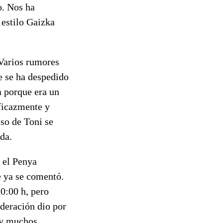
o. Nos ha
 estilo Gaizka
 Varios rumores
ue se ha despedido
a porque era un
eficazmente y
so de Toni se
da.
 el Penya
e ya se comentó.
20:00 h, pero
ederación dio por
ay muchos