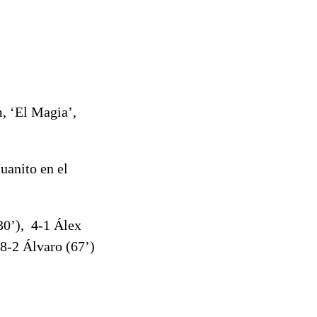
m, ‘El Magia’,
uanito en el
(30’), 4-1 Álex
 8-2 Álvaro (67’)