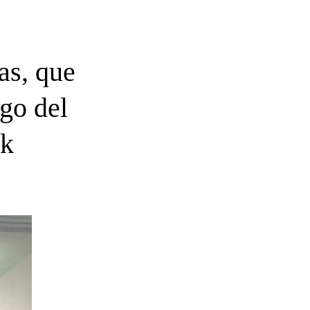
as, que
rgo del
ck