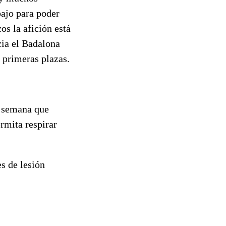
bajo para poder
os la afición está
cia el Badalona
s primeras plazas.
a semana que
rmita respirar
s de lesión