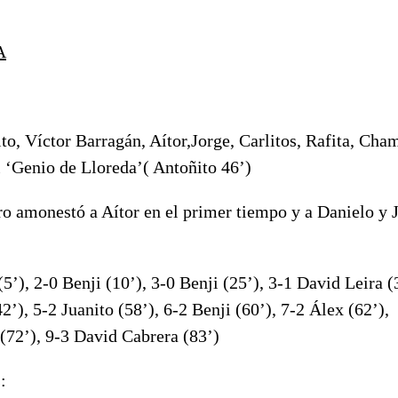
A
to, Víctor Barragán, Aítor,Jorge, Carlitos, Rafita, Cha
l ‘Genio de Lloreda’( Antoñito 46’)
tro amonestó a Aítor en el primer tiempo y a Danielo y J
5’), 2-0 Benji (10’), 3-0 Benji (25’), 3-1 David Leira 
42’), 5-2 Juanito (58’), 6-2 Benji (60’), 7-2 Álex (62’),
(72’), 9-3 David Cabrera (83’)
: