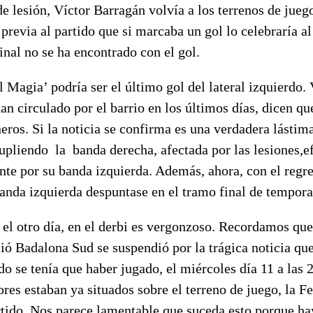
lesión, Víctor Barragán volvía a los terrenos de jueg
previa al partido que si marcaba un gol lo celebraría al
inal no se ha encontrado con el gol.
Magia’ podría ser el último gol del lateral izquierdo.
an circulado por el barrio en los últimos días, dicen q
ros. Si la noticia se confirma es una verdadera lástim
supliendo la banda derecha, afectada por las lesiones,
te por su banda izquierda. Además, ahora, con el regre
anda izquierda despuntase en el tramo final de tempora
 otro día, en el derbi es vergonzoso. Recordamos que
ió Badalona Sud se suspendió por la trágica noticia qu
do se tenía que haber jugado, el miércoles día 11 a las 
res estaban ya situados sobre el terreno de juego, la F
rtido. Nos parece lamentable que suceda esto porque h