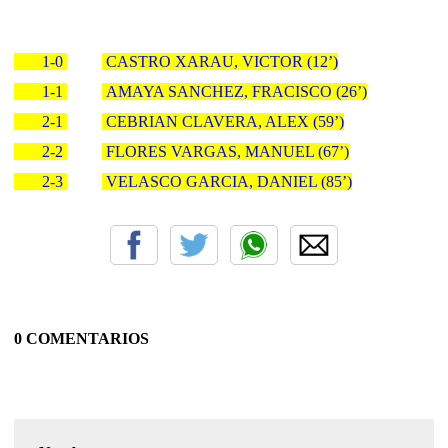
1-0
CASTRO XARAU, VICTOR (12’)
1-1
AMAYA SANCHEZ, FRACISCO (26’)
2-1
CEBRIAN CLAVERA, ALEX (59’)
2-2
FLORES VARGAS, MANUEL (67’)
2-3
VELASCO GARCIA, DANIEL (85’)
0 COMENTARIOS