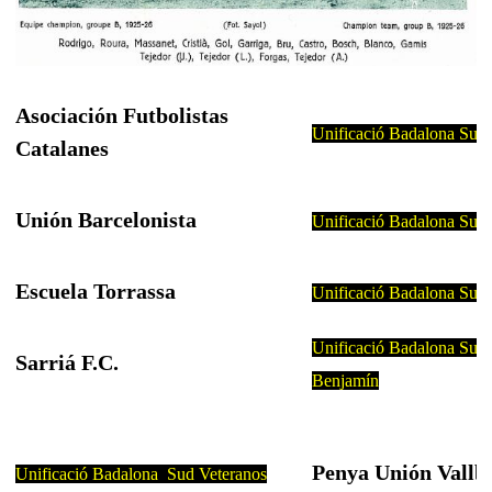
Asociación Futbolistas
Unificació Badalona Sud
Catalanes
Unión Barcelonista
Unificació Badalona Sud 
Escuela Torrassa
Unificació Badalona Sud 
Unificació Badalona Sud
Sarriá F.C.
Benjamín
Penya Unión Vallb
Unificació Badalona Sud Veteranos