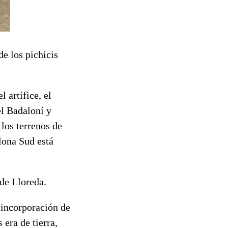
e los pichicis
 artífice, el
el Badaloní y
los terrenos de
lona Sud está
 de Lloreda.
 incorporación de
era de tierra,