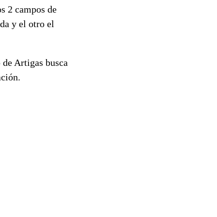
os 2 campos de
da y el otro el
o de Artigas busca
ación.