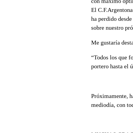
con máximo optim
El C.F.Argentona 
ha perdido desde 
sobre nuestro pró
Me gustaría dest
“Todos los que f
portero hasta el 
Próximamente, har
mediodía, con tod