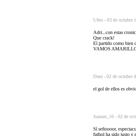
Ultra -
03 de octubre 
Adri...con estas croni
Que crack!
El partido como bien d
VAMOS AMARILLOS!
Dani -
02 de octubre 
el gol de ellos es obvi
Juanan_16 -
02 de oct
Sí señoooor, espectac
futbol ha sido justo y 