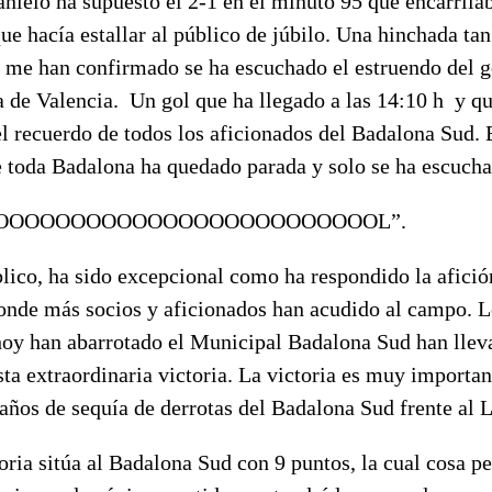
ielo ha supuesto el 2-1 en el minuto 95 que encarrilab
que hacía estallar al público de júbilo. Una hinchada ta
 me han confirmado se ha escuchado el estruendo del g
a de Valencia. Un gol que ha llegado a las 14:10 h y 
l recuerdo de todos los aficionados del Badalona Sud. 
e toda Badalona ha quedado parada y solo se ha escucha
OOOOOOOOOOOOOOOOOOOOOOOOOL”.
lico, ha sido excepcional como ha respondido la afició
donde más socios y aficionados han acudido al campo. 
hoy han abarrotado el Municipal Badalona Sud han llev
sta extraordinaria victoria. La victoria es muy importan
años de sequía de derrotas del Badalona Sud frente al L
ria sitúa al Badalona Sud con 9 puntos, la cual cosa pe