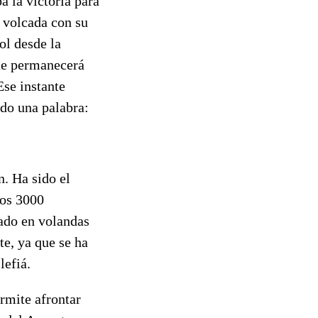
a la victoria para
n volcada con su
ol desde la
que permanecerá
Ese instante
do una palabra:
n. Ha sido el
Los 3000
ado en volandas
te, ya que se ha
lefiá.
rmite afrontar