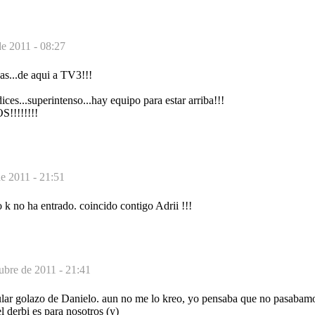
de 2011 - 08:27
cas...de aqui a TV3!!!
ices...superintenso...hay equipo para estar arriba!!!
!!!!!!!
de 2011 - 21:51
o k no ha entrado. coincido contigo Adrii !!!
ubre de 2011 - 21:41
ular golazo de Danielo. aun no me lo kreo, yo pensaba que no pasabamo
el derbi es para nosotros (y)