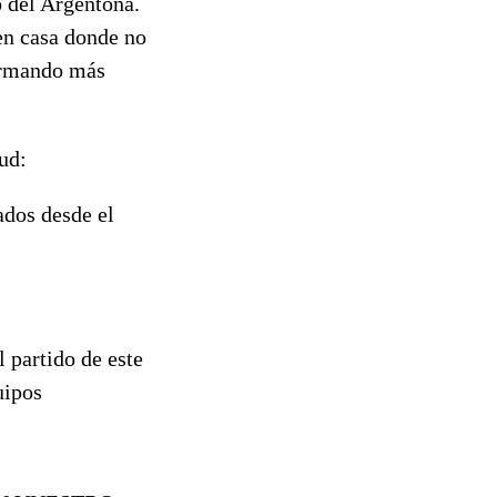
 del Argentona.
 en casa donde no
formando más
ud:
ados desde el
 partido de este
uipos