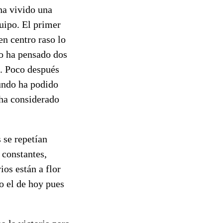
ha vivido una
uipo. El primer
en centro raso lo
lo ha pensado dos
d. Poco después
undo ha podido
 ha considerado
 se repetían
 constantes,
ios están a flor
o el de hoy pues