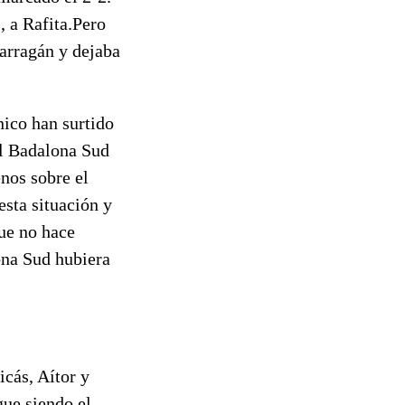
, a Rafita.Pero
Barragán y dejaba
nico han surtido
el Badalona Sud
nos sobre el
esta situación y
que no hace
lona Sud hubiera
icás, Aítor y
gue siendo el