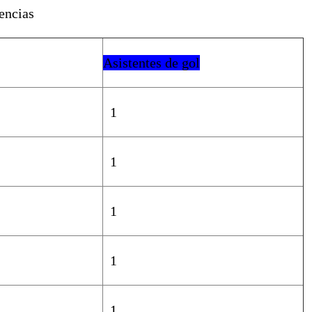
tencias
Asistentes de gol
1
1
1
1
1