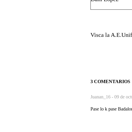
Visca la A.E.Unif
3 COMENTARIOS
Juanan_16 -
09 de oct
Pase lo k pase Badalo