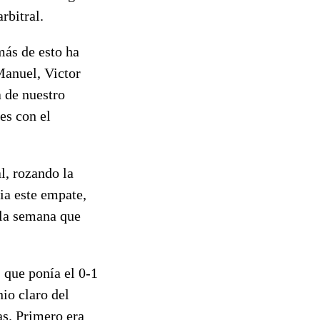
rbitral.
más de esto ha
Manuel, Victor
 de nuestro
es con el
l, rozando la
ia este empate,
 la semana que
 que ponía el 0-1
io claro del
as. Primero era