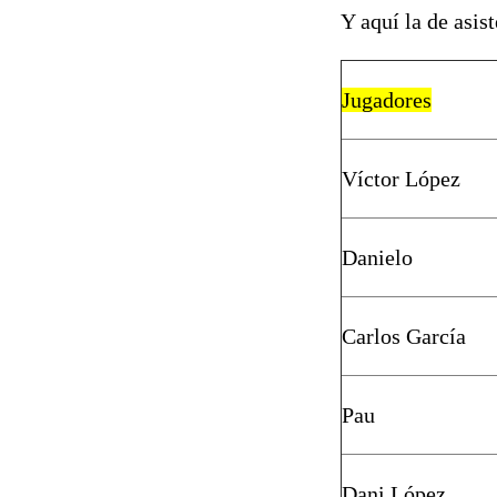
Y aquí la de asis
Jugadores
Víctor López
Danielo
Carlos García
Pau
Dani López