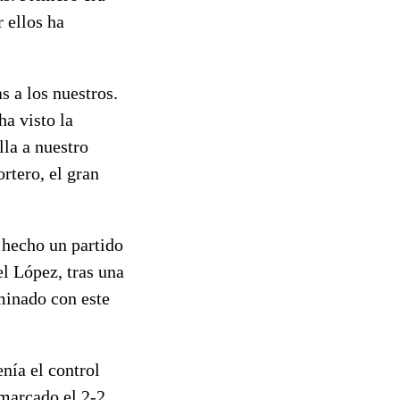
 ellos ha
s a los nuestros.
ha visto la
lla a nuestro
ortero, el gran
 hecho un partido
l López, tras una
minado con este
nía el control
 marcado el 2-2.