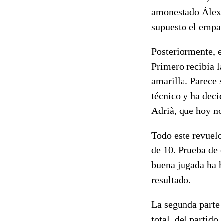
amonestado Álex 
supuesto el empat
Posteriormente, e
Primero recibía l
amarilla. Parece 
técnico y ha deci
Adrià, que hoy no
Todo este revuel
de 10. Prueba de 
buena jugada ha h
resultado.
La segunda parte
total del partido