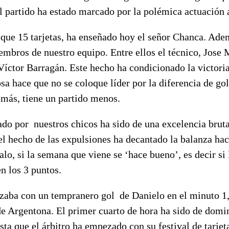
 partido ha estado marcado por la polémica actuación a
que 15 tarjetas, ha enseñado hoy el señor Chanca. Ade
mbros de nuestro equipo. Entre ellos el técnico, Jose 
íctor Barragán. Este hecho ha condicionado la victoria
osa hace que no se coloque líder por la diferencia de gol
emás, tiene un partido menos.
ado por nuestros chicos ha sido de una excelencia bruta
el hecho de las expulsiones ha decantado la balanza hac
lo, si la semana que viene se ‘hace bueno’, es decir si
n los 3 puntos.
zaba con un tempranero gol de Danielo en el minuto 1,
e Argentona. El primer cuarto de hora ha sido de domin
ta que el árbitro ha empezado con su festival de tarjet