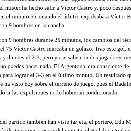
el mister ha hecho salir a Víctor Castro y, poco después
en el minuto 65, cuando el árbitro expulsaba a Víctor 
con 9 hombres en la cancha.
 con 9 hombres durante 25 minutos, los cambios del téc
 el 75 Víctor Castro marcaba un golazo. Tras este gol, 
 y dientes el 2-3, pero ya se sabe con dos jugadores me
 no puedes hacer nada. El Argentona, era consciente de 
o para lograr el 3-3 en el último minuto. Un resultado 
 se ha visto hoy sobre el terreno de juego, pues el Bada
do si las expulsiones no lo hubieran condicionado.
 del partido también han visto tarjeta, el portero, Edu M
ía destacar que a pesar del empate, el Badalona Sud si