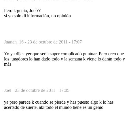
Pero k genio, Joel??
si yo solo di información, no opinión
Juanan_16 -
23 de octubre de 2011 - 17:07
Yo ya dije ayer que sería super complicado puntuar. Pero creo que
los jugadores lo han dado todo y la semana k viene lo darán todo y
más
Joel -
23 de octubre de 2011 - 17:05
ya pero parece k cuando se pierde y has puesto algo k lo has
acertado de suerte, aki todo el mundo tiene es un genio