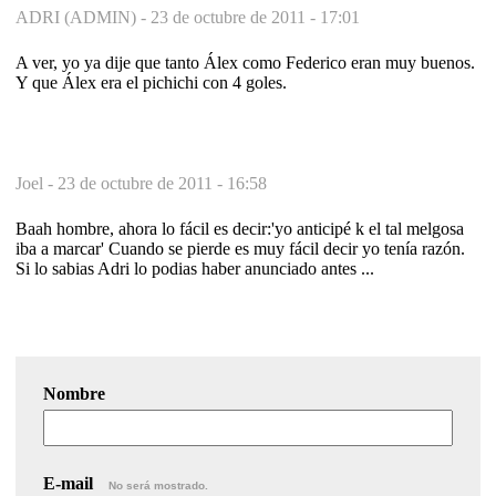
ADRI (ADMIN) -
23 de octubre de 2011 - 17:01
A ver, yo ya dije que tanto Álex como Federico eran muy buenos.
Y que Álex era el pichichi con 4 goles.
Joel -
23 de octubre de 2011 - 16:58
Baah hombre, ahora lo fácil es decir:'yo anticipé k el tal melgosa
iba a marcar' Cuando se pierde es muy fácil decir yo tenía razón.
Si lo sabias Adri lo podias haber anunciado antes ...
Nombre
E-mail
No será mostrado.