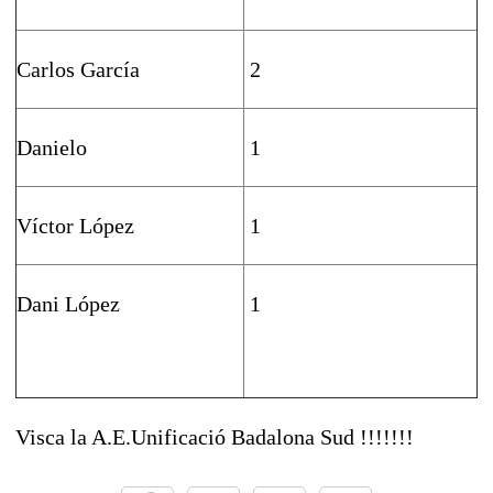
Carlos García
2
Danielo
1
Víctor López
1
Dani López
1
Visca la A.E.Unificació Badalona Sud !!!!!!!