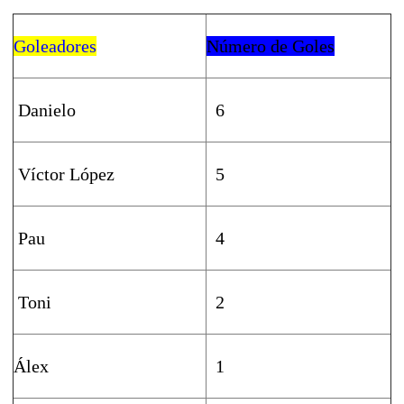
Goleadores
Número de Goles
Danielo
6
Víctor López
5
Pau
4
Toni
2
Álex
1