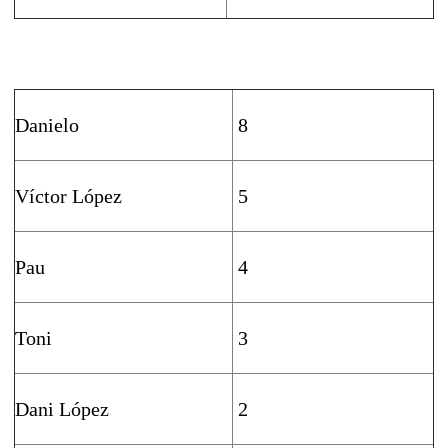
Danielo
8
Víctor López
5
Pau
4
Toni
3
Dani López
2