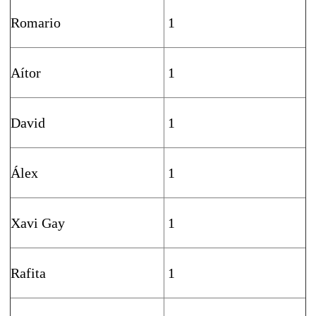
Romario
1
Aítor
1
David
1
Álex
1
Xavi Gay
1
Rafita
1