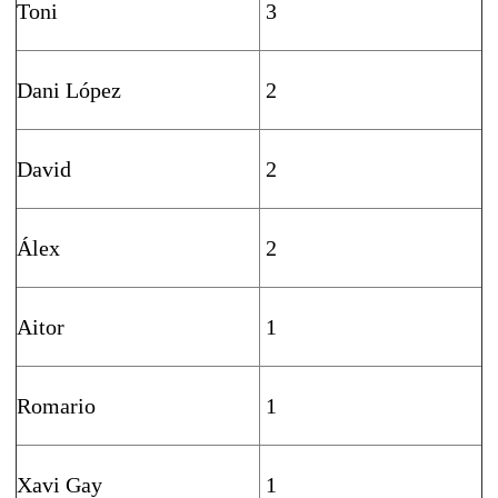
Toni
3
Dani López
2
David
2
Álex
2
Aitor
1
Romario
1
Xavi Gay
1