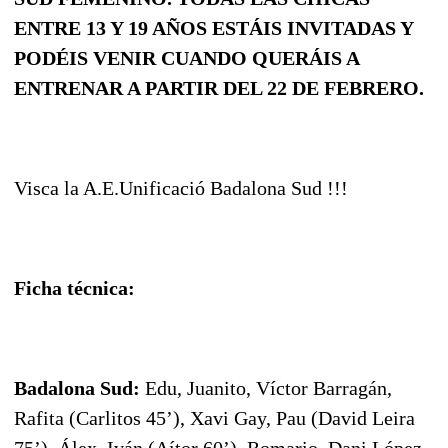
ENTRE 13 Y 19 AÑOS ESTÁIS INVITADAS Y
PODÉIS VENIR CUANDO QUERÁIS A
ENTRENAR A PARTIR DEL 22 DE FEBRERO.
Visca la A.E.Unificació Badalona Sud !!!
Ficha técnica:
Badalona Sud:
Edu, Juanito, Víctor Barragán,
Rafita (Carlitos 45’), Xavi Gay, Pau (David Leira
75’), Álex, Iván (Aítor 60’), Romario, Dani López